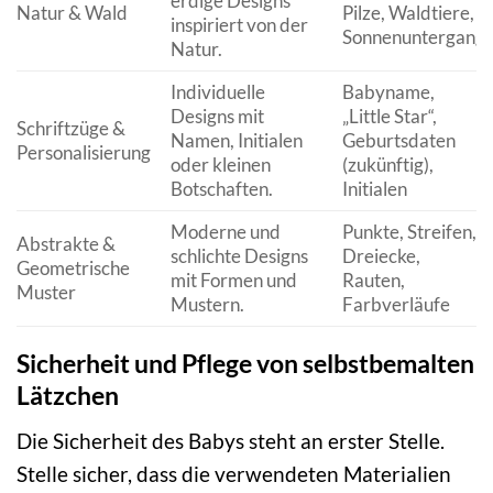
erdige Designs
Natur & Wald
Pilze, Waldtiere,
inspiriert von der
Sonnenuntergang
Natur.
Individuelle
Babyname,
Designs mit
„Little Star“,
Schriftzüge &
Namen, Initialen
Geburtsdaten
Personalisierung
oder kleinen
(zukünftig),
Botschaften.
Initialen
Moderne und
Punkte, Streifen,
Abstrakte &
schlichte Designs
Dreiecke,
Geometrische
mit Formen und
Rauten,
Muster
Mustern.
Farbverläufe
Sicherheit und Pflege von selbstbemalten
Lätzchen
Die Sicherheit des Babys steht an erster Stelle.
Stelle sicher, dass die verwendeten Materialien