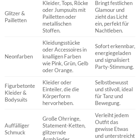
Kleider, Tops, Röcke
Bringt festlichen
oder Jumpsuits mit
Glamour und
Glitzer &
Pailletten oder
zieht das Licht
Pailletten
metallischen
ein, perfekt für
Stoffen.
Nachtleben.
Kleidungsstücke
Sofort erkennbar,
oder Accessoires in
energiegeladen
Neonfarben
knalligen Farben
und signalisiert
wie Pink, Grün, Gelb
Party-Stimmung.
oder Orange.
Kleider oder
Selbstbewusst
Figurbetonte
Einteiler, die die
und stilvoll, ideal
Kleider &
Körperform
für Tanz und
Bodysuits
hervorheben.
Bewegung.
Verleiht jedem
Große Ohrringe,
Outfit das
Auffälliger
Statement-Ketten,
gewisse Etwas
Schmuck
glitzernde
und unterstreicht
Armbänder.