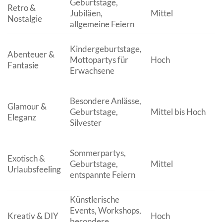
Geburtstage,
Retro &
Jubiläen,
Mittel
Nostalgie
allgemeine Feiern
Kindergeburtstage,
Abenteuer &
Mottopartys für
Hoch
Fantasie
Erwachsene
Besondere Anlässe,
Glamour &
Geburtstage,
Mittel bis Hoch
Eleganz
Silvester
Sommerpartys,
Exotisch &
Geburtstage,
Mittel
Urlaubsfeeling
entspannte Feiern
Künstlerische
Events, Workshops,
Kreativ & DIY
Hoch
besondere