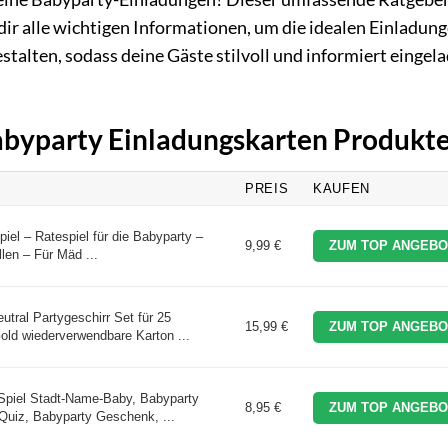
t dir alle wichtigen Informationen, um die idealen Einladung
stalten, sodass deine Gäste stilvoll und informiert eingel
Babyparty Einladungskarten Produkt
PREIS
KAUFEN
piel – Ratespiel für die Babyparty –
9,99 €
ZUM TOP ANGEBO
len – Für Mäd ...
tral Partygeschirr Set für 25
15,99 €
ZUM TOP ANGEBO
ld wiederverwendbare Karton ...
Spiel Stadt-Name-Baby, Babyparty
8,95 €
ZUM TOP ANGEBO
 Quiz, Babyparty Geschenk, ...