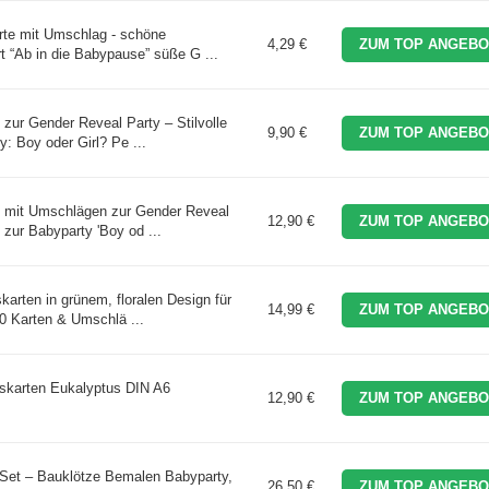
te mit Umschlag - schöne
4,29 €
ZUM TOP ANGEBO
 “Ab in die Babypause” süße G ...
zur Gender Reveal Party – Stilvolle
9,90 €
ZUM TOP ANGEBO
y: Boy oder Girl? Pe ...
n mit Umschlägen zur Gender Reveal
12,90 €
ZUM TOP ANGEBO
 zur Babyparty 'Boy od ...
arten in grünem, floralen Design für
14,99 €
ZUM TOP ANGEBO
40 Karten & Umschlä ...
gskarten Eukalyptus DIN A6
12,90 €
ZUM TOP ANGEBO
 Set – Bauklötze Bemalen Babyparty,
26,50 €
ZUM TOP ANGEBO