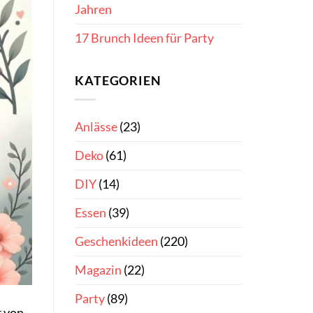
Jahren
17 Brunch Ideen für Party
KATEGORIEN
Anlässe
(23)
Deko
(61)
DIY
(14)
Essen
(39)
Geschenkideen
(220)
Magazin
(22)
Party
(89)
r von