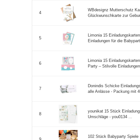
WBdesignz Mutterschutz Kar
4
Glückwunschkarte zur Geburt
Limonia 15 Einladungskarten 
5
Einladungen für die Babypart
Limonia 15 Einladungskarte
6
Party – Stilvolle Einladungen
Donindis Schicke Einladungsk
7
alle Anlässe - Packung mit 
younikat 15 Stück Einladun
8
Umschläge - you0134 ...
102 Stück Babyparty Spiele
9