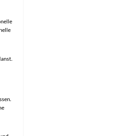
onelle
nelle
lanst.
ssen.
ne