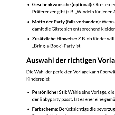
Geschenkwünsche (optional):
Ob es eine
Präferenzen gibt (z.B. „Windeln für jeden A
Motto der Party (falls vorhanden):
Wenn e
damit die Gäste sich entsprechend kleide
Zusätzliche Hinweise:
Z.B. ob Kinder wil
„Bring-a-Book“-Party ist.
Auswahl der richtigen Vorla
Die Wahl der perfekten Vorlage kann überwäl
Kinderspiel:
Persönlicher Stil:
Wähle eine Vorlage, die
der Babyparty passt. Ist es eher eine gem
Farbschema:
Berücksichtige die bevorzu