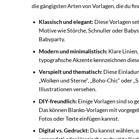
die gängigsten Arten von Vorlagen, die du fi
Klassisch und elegant:
Diese Vorlagen set
Motive wie Störche, Schnuller oder Babysch
Babyparty.
Modern und minimalistisch:
Klare Linien
typografische Akzente kennzeichnen diesen 
Verspielt und thematisch:
Diese Einladung
„Wolken und Sterne“, „Boho-Chic“ oder „Sa
Illustrationen versehen.
DIY-freundlich:
Einige Vorlagen sind so ge
Das können Blanko-Vorlagen mit vorgegebe
Fotos oder Texte einfügen kannst.
Digital vs. Gedruckt:
Du kannst wählen, ob