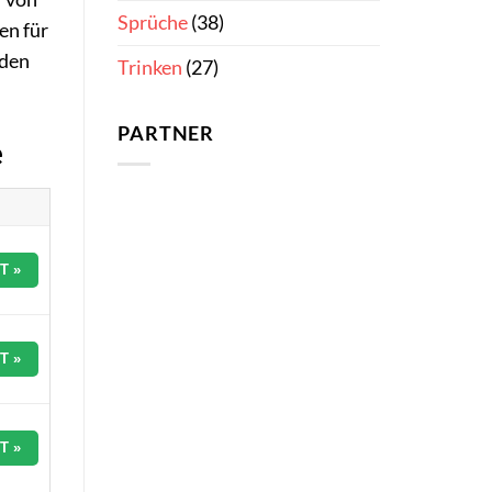
Sprüche
(38)
en für
aden
Trinken
(27)
PARTNER
e
T »
T »
T »