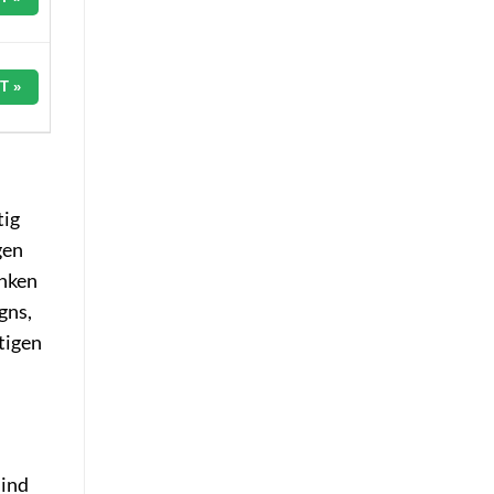
T »
tig
gen
enken
gns,
tigen
sind