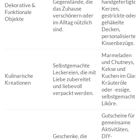
Gegenstände, die
handgefertigte
Dekorative &
das Zuhause
Kerzen,
Funktionale
verschönern oder
gestrickte oder
Objekte
im Alltag nützlich
gehäkelte
sind.
Decken,
personalisierte
Kissenbezüge.
Marmeladen
und Chutneys,
Selbstgemachte
Kekse und
Leckereien, die mit
Kulinarische
Kuchen im Glas,
Liebe zubereitet
Kreationen
Kräuteröle
und liebevoll
oder -essige,
verpackt werden.
selbstgemachte
Liköre.
Gutscheine für
gemeinsame
Aktivitäten,
Geschenke, die
DIY-