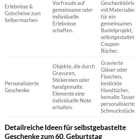
Vorfreude auf
Geschenkkörbe
Erlebnisse &
gemeinsame oder
mit Materialien
Gutscheine zum
individuelle
für ein
Selbermachen
Erlebnisse
gemeinsames
schaffen.
Bastelprojekt,
selbstgestaltete
Coupon-
Bücher.
Gravierte
Objekte, die durch
Gläser oder
Gravuren,
Flaschen,
Stickereien oder
Personalisierte
bestickte
handgemalte
Geschenke
Handtücher,
Elemente eine
bemalte Tassen,
individuelle Note
personalisierte
erhalten.
Schmuckstücke.
Detailreiche Ideen für selbstgebastelte
Geschenke zum 60. Geburtstag