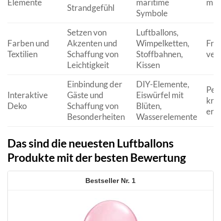
Elemente
maritime
mar
Strandgefühl
Symbole
Setzen von
Luftballons,
Farben und
Akzenten und
Wimpelketten,
Fröh
Textilien
Schaffung von
Stoffbahnen,
vers
Leichtigkeit
Kissen
Einbindung der
DIY-Elemente,
Pers
Interaktive
Gäste und
Eiswürfel mit
krea
Deko
Schaffung von
Blüten,
erf
Besonderheiten
Wasserelemente
Das sind die neuesten Luftballons
Produkte mit der besten Bewertung
1