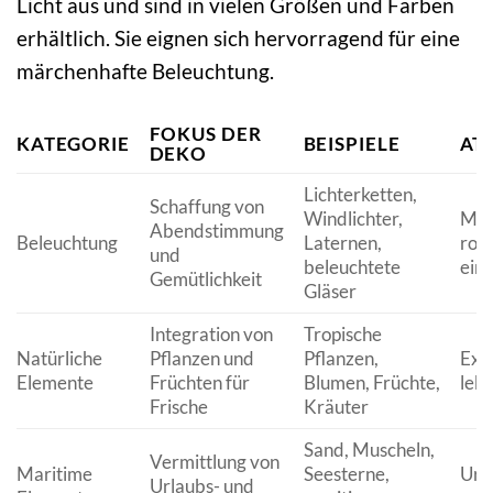
Licht aus und sind in vielen Größen und Farben
erhältlich. Sie eignen sich hervorragend für eine
märchenhafte Beleuchtung.
FOKUS DER
KATEGORIE
BEISPIELE
AT
DEKO
Lichterketten,
Schaffung von
Windlichter,
Mag
Abendstimmung
Beleuchtung
Laternen,
rom
und
beleuchtete
ein
Gemütlichkeit
Gläser
Integration von
Tropische
Natürliche
Pflanzen und
Pflanzen,
Exot
Elemente
Früchten für
Blumen, Früchte,
leb
Frische
Kräuter
Sand, Muscheln,
Vermittlung von
Maritime
Seesterne,
Urla
Urlaubs- und