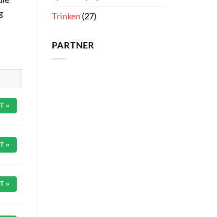
g
Trinken
(27)
PARTNER
T »
T »
T »