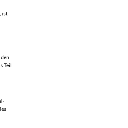
 ist
n den
s Teil
i-
ies