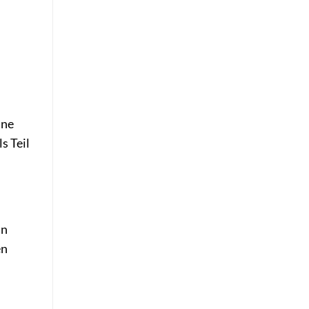
ine
s Teil
in
en