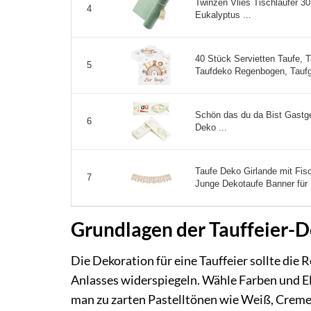
Twinzen Vlies Tischläufer 
4
Eukalyptus ...
40 Stück Servietten Taufe,
5
Taufdeko Regenbogen, Taufg
Schön das du da Bist Gastge
6
Deko ...
Taufe Deko Girlande mit Fi
7
Junge Dekotaufe Banner für 
Grundlagen der Tauffeier-
Die Dekoration für eine Tauffeier sollte die 
Anlasses widerspiegeln. Wähle Farben und Ele
man zu zarten Pastelltönen wie Weiß, Creme,