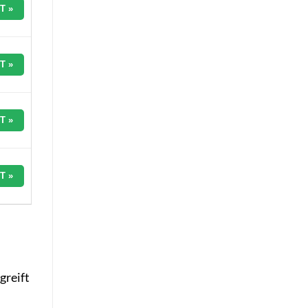
T »
T »
T »
T »
greift
d