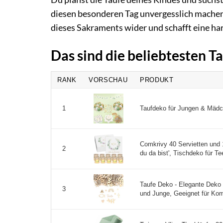
diesen besonderen Tag unvergesslich machen? 
dieses Sakraments wider und schafft eine h
Das sind die beliebtesten 
RANK
VORSCHAU
PRODUKT
Taufdeko für Jungen & Mädch
1
Comkrivy 40 Servietten und 
2
du da bist', Tischdeko für Te
Taufe Deko - Elegante Deko 
3
und Junge, Geeignet für Ko