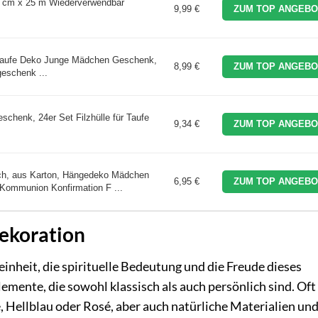
30 cm x 25 m Wiederverwendbar
9,99 €
ZUM TOP ANGEBO
 Taufe Deko Junge Mädchen Geschenk,
8,99 €
ZUM TOP ANGEBO
eschenk ...
schenk, 24er Set Filzhülle für Taufe
9,34 €
ZUM TOP ANGEBO
sch, aus Karton, Hängedeko Mädchen
6,95 €
ZUM TOP ANGEBO
Kommunion Konfirmation F ...
Dekoration
Reinheit, die spirituelle Bedeutung und die Freude dieses
mente, die sowohl klassisch als auch persönlich sind. Oft 
 Hellblau oder Rosé, aber auch natürliche Materialien un