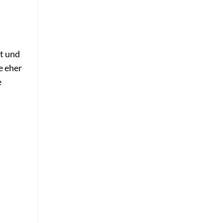
t und
e eher
e