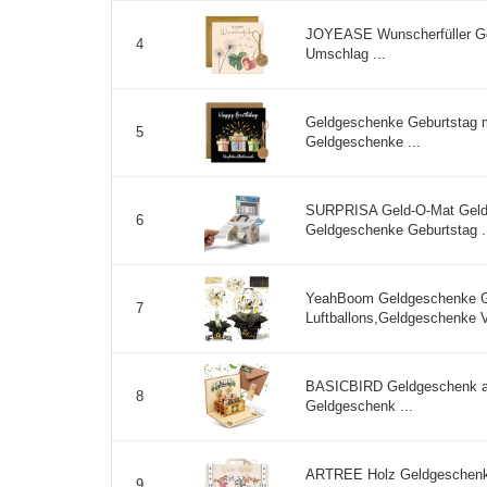
JOYEASE Wunscherfüller Ge
4
Umschlag ...
Geldgeschenke Geburtstag m
5
Geldgeschenke ...
SURPRISA Geld-O-Mat Geld
6
Geldgeschenke Geburtstag .
YeahBoom Geldgeschenke Ge
7
Luftballons,Geldgeschenke 
BASICBIRD Geldgeschenk als
8
Geldgeschenk ...
ARTREE Holz Geldgeschenk 
9