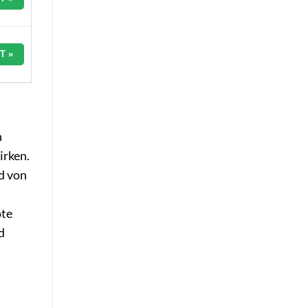
T »
h
irken.
d von
ote
d