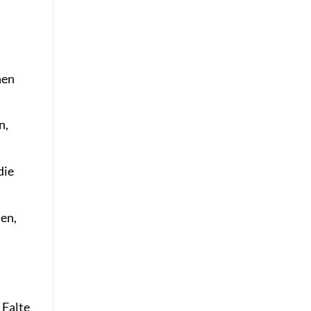
nen
n,
die
nen,
 Falte