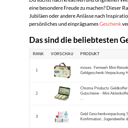
eine besondere Freude zu machen? Dieser Ratg
Jubiläen oder andere Anlässe nach Inspiratio
persönliches und einprägsames
Geschenk
ve
Das sind die beliebtesten 
RANK
VORSCHAU
PRODUKT
moses. Fernweh Mini-Reiseko
1
Geldgeschenk-Verpackung Hoc
Chroma Products Geldkoffer 
Gutscheine - Mini Aktenkoff
2
...
Geld Geschenkverpackung Se
3
Konfirmation, Jugendweihe & 