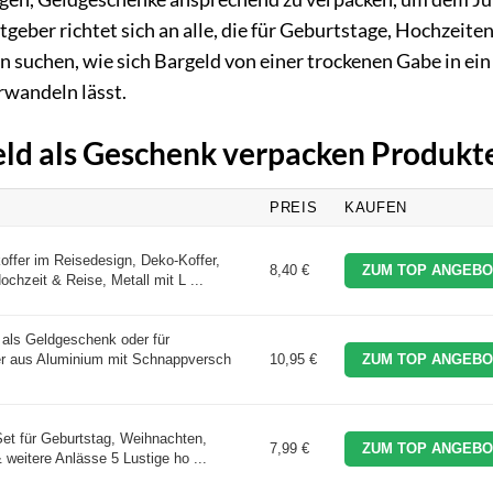
eber richtet sich an alle, die für Geburtstage, Hochzeiten
n suchen, wie sich Bargeld von einer trockenen Gabe in ein
rwandeln lässt.
Geld als Geschenk verpacken Produkt
PREIS
KAUFEN
ffer im Reisedesign, Deko-Koffer,
8,40 €
ZUM TOP ANGEBO
hzeit & Reise, Metall mit L ...
als Geldgeschenk oder für
er aus Aluminium mit Schnappversch
10,95 €
ZUM TOP ANGEBO
t für Geburtstag, Weihnachten,
7,99 €
ZUM TOP ANGEBO
weitere Anlässe 5 Lustige ho ...