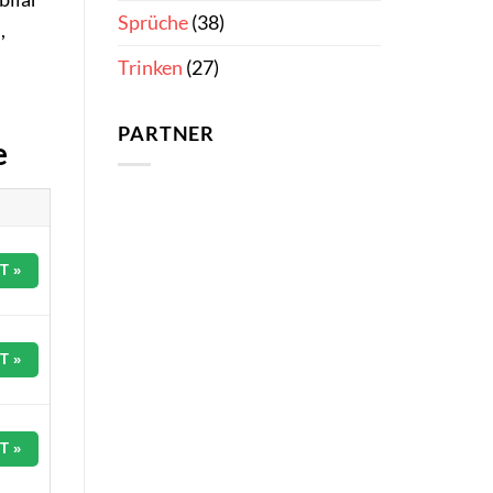
Sprüche
(38)
,
Trinken
(27)
PARTNER
e
T »
T »
T »