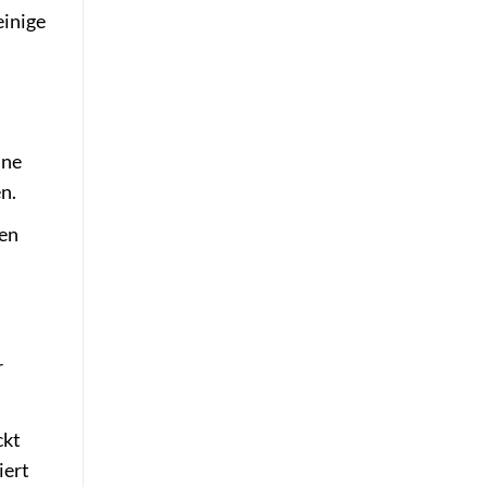
einige
ine
n.
len
r
ckt
iert