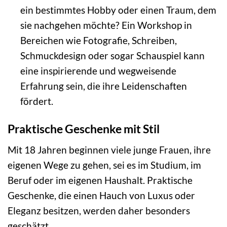
ein bestimmtes Hobby oder einen Traum, dem
sie nachgehen möchte? Ein Workshop in
Bereichen wie Fotografie, Schreiben,
Schmuckdesign oder sogar Schauspiel kann
eine inspirierende und wegweisende
Erfahrung sein, die ihre Leidenschaften
fördert.
Praktische Geschenke mit Stil
Mit 18 Jahren beginnen viele junge Frauen, ihre
eigenen Wege zu gehen, sei es im Studium, im
Beruf oder im eigenen Haushalt. Praktische
Geschenke, die einen Hauch von Luxus oder
Eleganz besitzen, werden daher besonders
geschätzt.