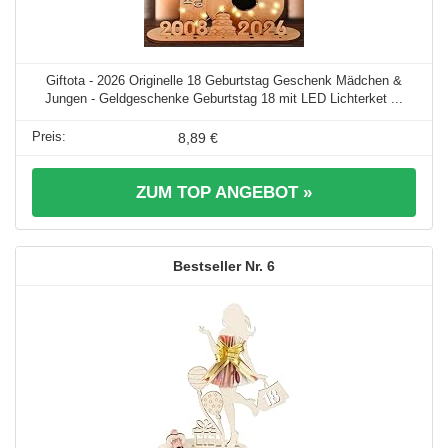
Giftota - 2026 Originelle 18 Geburtstag Geschenk Mädchen &
Jungen - Geldgeschenke Geburtstag 18 mit LED Lichterket ...
8,89 €
ZUM TOP ANGEBOT »
6