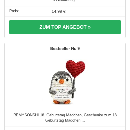
14,99 €
ZUM TOP ANGEBOT »
9
REMYSONSHI 18. Geburtstag Mädchen, Geschenke zum 18
Geburtstag Mädchen ...