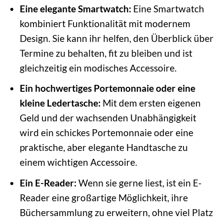
Eine elegante Smartwatch:
Eine Smartwatch
kombiniert Funktionalität mit modernem
Design. Sie kann ihr helfen, den Überblick über
Termine zu behalten, fit zu bleiben und ist
gleichzeitig ein modisches Accessoire.
Ein hochwertiges Portemonnaie oder eine
kleine Ledertasche:
Mit dem ersten eigenen
Geld und der wachsenden Unabhängigkeit
wird ein schickes Portemonnaie oder eine
praktische, aber elegante Handtasche zu
einem wichtigen Accessoire.
Ein E-Reader:
Wenn sie gerne liest, ist ein E-
Reader eine großartige Möglichkeit, ihre
Büchersammlung zu erweitern, ohne viel Platz