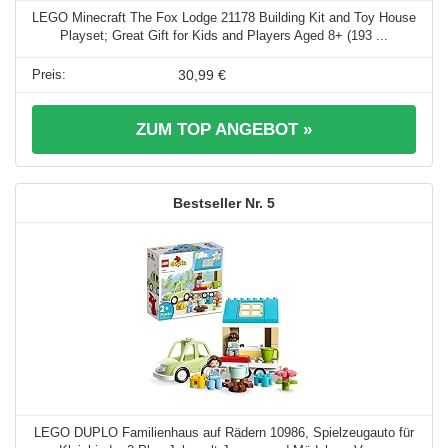
LEGO Minecraft The Fox Lodge 21178 Building Kit and Toy House
Playset; Great Gift for Kids and Players Aged 8+ (193 ...
30,99 €
ZUM TOP ANGEBOT »
5
LEGO DUPLO Familienhaus auf Rädern 10986, Spielzeugauto für