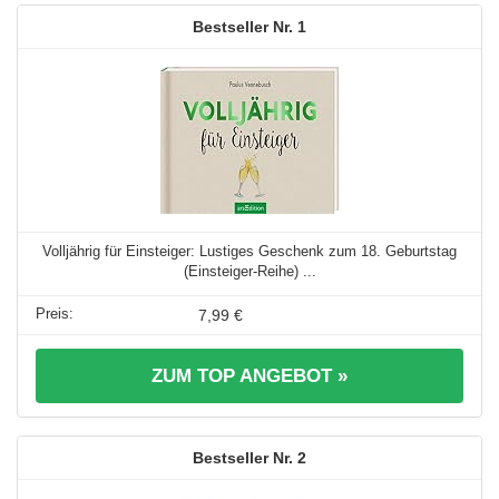
1
Volljährig für Einsteiger: Lustiges Geschenk zum 18. Geburtstag
(Einsteiger-Reihe) ...
7,99 €
ZUM TOP ANGEBOT »
2