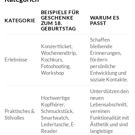
BEISPIELE FÜR
GESCHENKE
WARUM ES
KATEGORIE
ZUM 18.
PASST
GEBURTSTAG
Schaffen
Konzertticket,
bleibende
Wochenendtrip,
Erinnerungen,
Erlebnisse
Kochkurs,
fördern
Fotoshooting,
persönliche
Workshop
Entwicklung und
soziale Kontakte.
Unterstützen den
Hochwertige
neuen
Kopfhörer,
Lebensabschnitt,
Praktisches &
Schmuckstück,
vereinen
Stilvolles
Smartwatch,
Funktionalität mit
Ledertasche, E-
Ästhetik und sind
Reader
langlebige