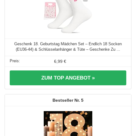
Geschenk 18. Geburtstag Mädchen Set – Endlich 18 Socken
(EU36-44) & Schlüsselanhänger & Tüte – Geschenke Zu ...
6,99 €
ZUM TOP ANGEBOT »
5