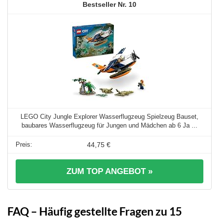
10
LEGO City Jungle Explorer Wasserflugzeug Spielzeug Bauset,
baubares Wasserflugzeug für Jungen und Mädchen ab 6 Ja ...
44,75 €
ZUM TOP ANGEBOT »
FAQ – Häufig gestellte Fragen zu 15