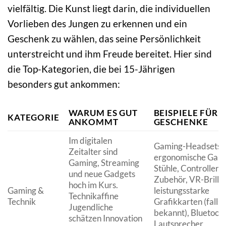
vielfältig. Die Kunst liegt darin, die individuellen
Vorlieben des Jungen zu erkennen und ein
Geschenk zu wählen, das seine Persönlichkeit
unterstreicht und ihm Freude bereitet. Hier sind
die Top-Kategorien, die bei 15-Jährigen
besonders gut ankommen:
WARUM ES GUT
BEISPIELE FÜR
KATEGORIE
ANKOMMT
GESCHENKE
Im digitalen
Gaming-Headsets,
Zeitalter sind
ergonomische Gam
Gaming, Streaming
Stühle, Controller-
und neue Gadgets
Zubehör, VR-Brille
hoch im Kurs.
Gaming &
leistungsstarke
Technikaffine
Technik
Grafikkarten (falls
Jugendliche
bekannt), Bluetoot
schätzen Innovation
Lautsprecher,