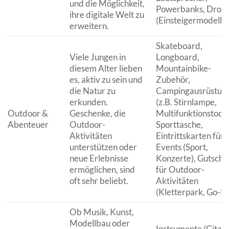
und die Möglichkeit,
Powerbanks, Droh
ihre digitale Welt zu
(Einsteigermodelle)
erweitern.
Skateboard,
Viele Jungen in
Longboard,
diesem Alter lieben
Mountainbike-
es, aktiv zu sein und
Zubehör,
die Natur zu
Campingausrüstun
erkunden.
(z.B. Stirnlampe,
Outdoor &
Geschenke, die
Multifunktionstool)
Abenteuer
Outdoor-
Sporttasche,
Aktivitäten
Eintrittskarten für
unterstützen oder
Events (Sport,
neue Erlebnisse
Konzerte), Gutsche
ermöglichen, sind
für Outdoor-
oft sehr beliebt.
Aktivitäten
(Kletterpark, Go-Ka
Ob Musik, Kunst,
Modellbau oder
Instrumente (Gitarr