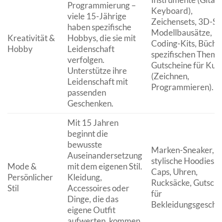
Programmierung –
Keyboard),
viele 15-Jährige
Zeichensets, 3D-Sti
haben spezifische
Modellbausätze,
Kreativität &
Hobbys, die sie mit
Coding-Kits, Büche
Hobby
Leidenschaft
spezifischen Theme
verfolgen.
Gutscheine für Kur
Unterstütze ihre
(Zeichnen,
Leidenschaft mit
Programmieren).
passenden
Geschenken.
Mit 15 Jahren
beginnt die
bewusste
Marken-Sneaker,
Auseinandersetzung
stylische Hoodies,
Mode &
mit dem eigenen Stil.
Caps, Uhren,
Persönlicher
Kleidung,
Rucksäcke, Gutsche
Stil
Accessoires oder
für
Dinge, die das
Bekleidungsgeschäf
eigene Outfit
aufwerten, kommen