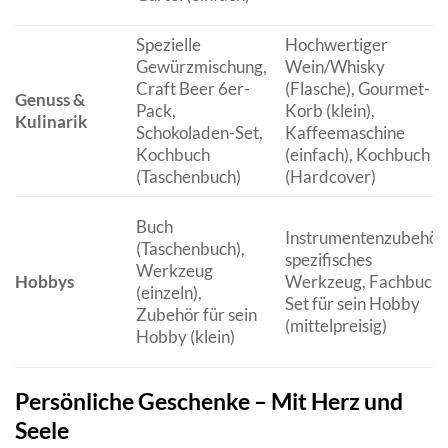
Spezielle
Hochwertiger
Gewürzmischung,
Wein/Whisky
Craft Beer 6er-
(Flasche), Gourmet-
Genuss &
Pack,
Korb (klein),
Kulinarik
Schokoladen-Set,
Kaffeemaschine
Kochbuch
(einfach), Kochbuch
(Taschenbuch)
(Hardcover)
Buch
Instrumentenzubehör,
(Taschenbuch),
spezifisches
Werkzeug
Hobbys
Werkzeug, Fachbuch,
(einzeln),
Set für sein Hobby
Zubehör für sein
(mittelpreisig)
Hobby (klein)
Persönliche Geschenke – Mit Herz und
Seele