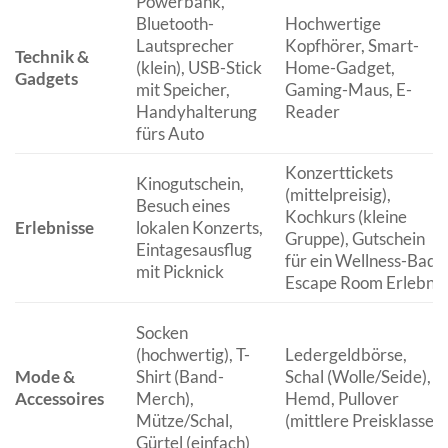
Powerbank,
Bluetooth-
Hochwertige
Lautsprecher
Kopfhörer, Smart-
Technik &
(klein), USB-Stick
Home-Gadget,
Gadgets
mit Speicher,
Gaming-Maus, E-
Handyhalterung
Reader
fürs Auto
Konzerttickets
Kinogutschein,
(mittelpreisig),
Besuch eines
Kochkurs (kleine
Erlebnisse
lokalen Konzerts,
Gruppe), Gutschein
Eintagesausflug
für ein Wellness-Bad,
mit Picknick
Escape Room Erlebnis
Socken
(hochwertig), T-
Ledergeldbörse,
Mode &
Shirt (Band-
Schal (Wolle/Seide),
Accessoires
Merch),
Hemd, Pullover
Mütze/Schal,
(mittlere Preisklasse)
Gürtel (einfach)