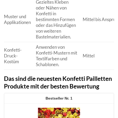
Gezieltes Kleben
oder Nähen von
Konfetti in
Muster und
bestimmten Formen
Mittel bis Anspruc
Applikationen
oder das Hinzufügen
von weiteren
Bastelmaterialien.
Anwenden von
Konfetti-
Konfetti-Mustern mit
Druck-
Mittel
Textilfarben und
Kostüm
Schablonen.
Das sind die neuesten Konfetti Pailletten
Produkte mit der besten Bewertung
1