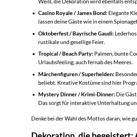
Weiß, die Dekoration wird ebenfalls ents
Casino Royale / James Bond:
Elegante Kle
lassen deine Gäste wie in einem Spionagef
Oktoberfest / Bayrische Gaudi:
Lederhose
rustikale und gesellige Feier.
Tropical / Beach Party:
Palmen, bunte Coc
Urlaubsfeeling, auch fernab des Meeres.
Märchenfiguren / Superhelden:
Besonder
beliebt. Kreative Kostüme sind hier Prog
Mystery Dinner / Krimi-Dinner:
Die Gäst
Das sorgt für interaktive Unterhaltung u
Denke bei der Wahl des Mottos daran, wie gut
Dekoration, die begeistert