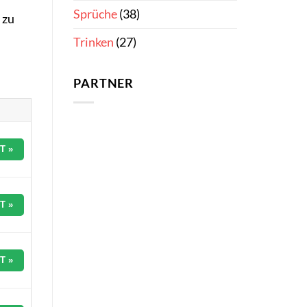
Sprüche
(38)
 zu
Trinken
(27)
PARTNER
T »
T »
T »