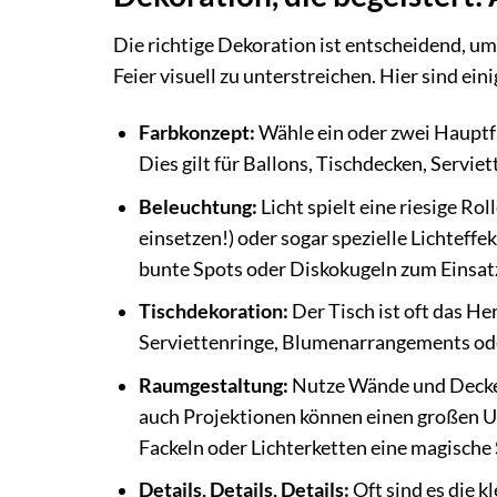
Die richtige Dekoration ist entscheidend, 
Feier visuell zu unterstreichen. Hier sind ein
Farbkonzept:
Wähle ein oder zwei Hauptfa
Dies gilt für Ballons, Tischdecken, Servie
Beleuchtung:
Licht spielt eine riesige Ro
einsetzen!) oder sogar spezielle Lichtef
bunte Spots oder Diskokugeln zum Einsa
Tischdekoration:
Der Tisch ist oft das He
Serviettenringe, Blumenarrangements ode
Raumgestaltung:
Nutze Wände und Decken
auch Projektionen können einen großen 
Fackeln oder Lichterketten eine magische
Details, Details, Details:
Oft sind es die 