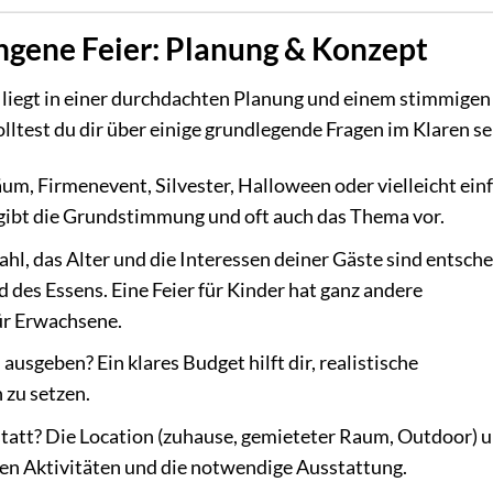
ungene Feier: Planung & Konzept
 liegt in einer durchdachten Planung und einem stimmigen
solltest du dir über einige grundlegende Fragen im Klaren se
läum, Firmenevent, Silvester, Halloween oder vielleicht ein
 gibt die Grundstimmung und oft auch das Thema vor.
hl, das Alter und die Interessen deiner Gäste sind entsch
 des Essens. Eine Feier für Kinder hat ganz andere
ür Erwachsene.
usgeben? Ein klares Budget hilft dir, realistische
 zu setzen.
statt? Die Location (zuhause, gemieteter Raum, Outdoor) u
ten Aktivitäten und die notwendige Ausstattung.