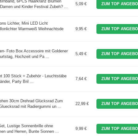
irnband, 6PCS Haarkranz Blumen
5,09 €
ZUM TOP ANGEBO
 Damen und Kinder Festival Zubeh? ...
ns Lichter, Mini LED Licht
llonlichter Warmweiß Weihnachtsde
9,95 €
ZUM TOP ANGEBO
en- Foto Box Accessoire mit Goldener
5,49 €
ZUM TOP ANGEBO
rtstag, Hochzeit und Pa ...
Set 100 Stück + Zubehör - Leuchtstäbe
7,64 €
ZUM TOP ANGEBO
nder, Party Bril ...
ehen 30cm Drehrad Glücksrad Zum
22,99 €
ZUM TOP ANGEBO
Gluecksrad mit Radiergummi un ...
et, Lustige Sonnenbrille ohne
9,99 €
ZUM TOP ANGEBO
men und Herren, Bunte Sonnen ...