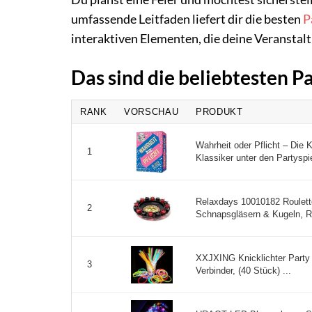
umfassende Leitfaden liefert dir die besten
P
interaktiven Elementen, die deine Veranstal
Das sind die beliebtesten P
RANK
VORSCHAU
PRODUKT
Wahrheit oder Pflicht – Die K
1
Klassiker unter den Partyspi
Relaxdays 10010182 Roulette 
2
Schnapsgläsern & Kugeln, Rou
XXJXING Knicklichter Party
3
Verbinder, (40 Stück) ...