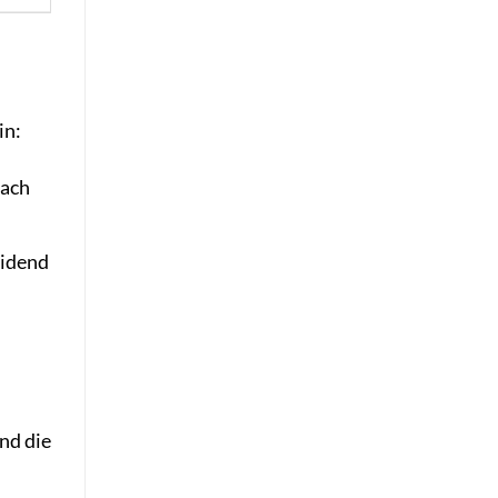
in:
fach
eidend
nd die