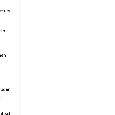
deiner
in.
nen
 oder
,
atisch