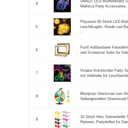
URAQT LED Blumenkranz St
4
Mallorca Party Accessoires,
Phyooest 50 Stück LED Ballo
Leuchtkugeln, Runde Led Ba
5
...
FunX Aufblasbarer Fotorahm
6
und Schwarzer Seite für Gebu
Vivaloo Knicklichter Party 
7
mit Verbinder für Leuchtarmbä
Mumjooyi Glücksrad zum Dr
8
Selbstgestalten Gluecksrad 
10 Stück Herz Sonnenbrille S
9
Rahmen, Partybrillen für Da